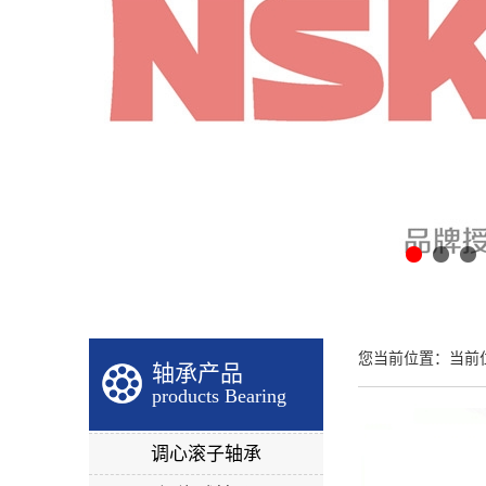
您当前位置：当前
轴承产品
products Bearing
调心滚子轴承