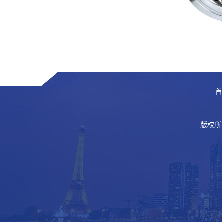
首
版权所